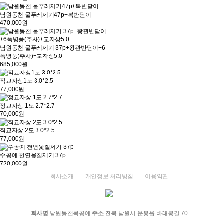
남원동천 물푸레제기47p+복반닫이
470,000원
남원동천 물푸레제기 37p+왕관반닫이+6
폭병풍(추사)+교자상5.0
685,000원
직교자상1도 3.0*2.5
77,000원
정교자상 1도 2.7*2.7
70,000원
직교자상 2도 3.0*2.5
77,000원
수공예 천연옻칠제기 37p
720,000원
회사소개
개인정보 처리방침
이용약관
회사명
남원동천목공예
주소
전북 남원시 운봉읍 바래봉길 70