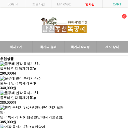
LOGIN
회원가입
MY PAGE
인사말
CART
0
회사소개
목기의 유래
목기제작과정
제사 상식
추천상품
물푸레 민각 특제기 37p
290,000원
물푸레 민각 특제기 47p
340,000원
물푸레 민각 특제기 51p
380,000원
민각 특제기 37p+왕관반닫이(제기보관함)
385,000원